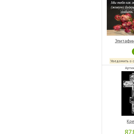
Эпитафии
Уведомить о 
Артик
Кре
87