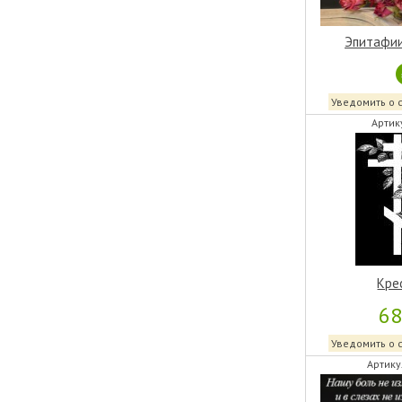
Эпитафии
Уведомить о 
Артик
Кре
6
Уведомить о 
Артику