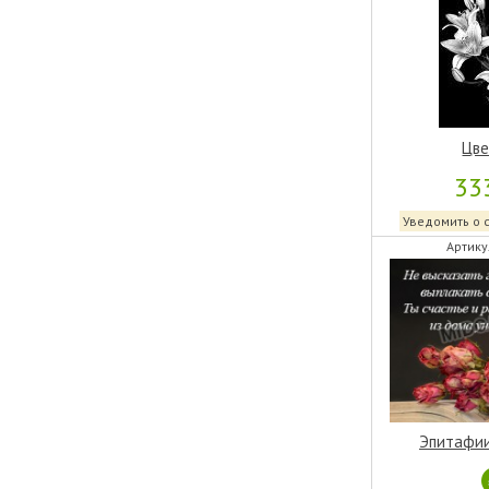
Цве
33
Уведомить о 
Артику
Эпитафии