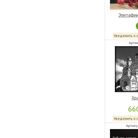
Эпитафии
Уведомить о 
Артик
Хр
66
Уведомить о 
Артику