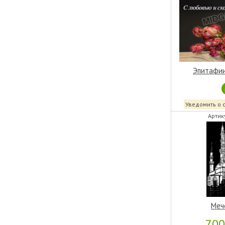
Эпитафии
Уведомить о 
Артик
Меч
70