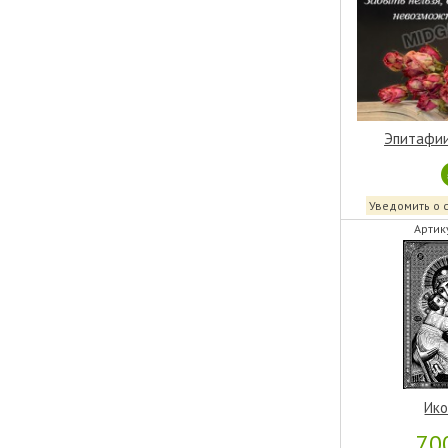
Эпитафии
Уведомить о 
Артик
Ико
70