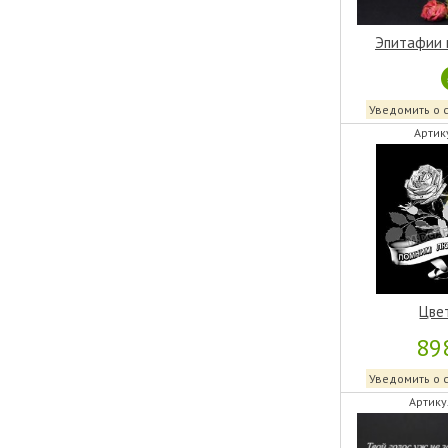
Эпитафии 
Уведомить о 
Артик
Цве
89
Уведомить о 
Артику