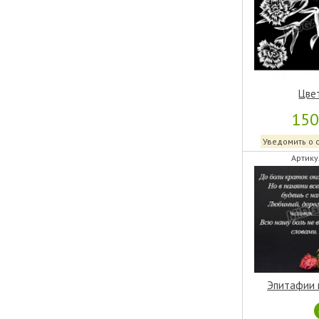
Цве
15
Уведомить о 
Артику
Эпитафии 