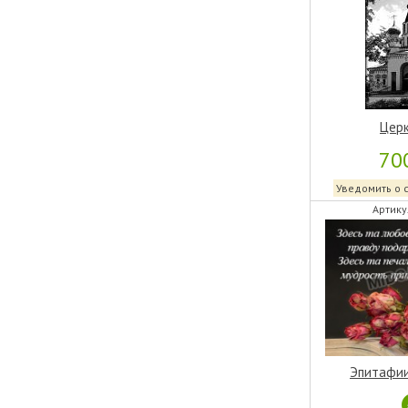
Церк
70
Уведомить о 
Артику
Эпитафии