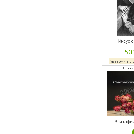
Иисус с
50
Уведомить о 
Артику
Эпитафии