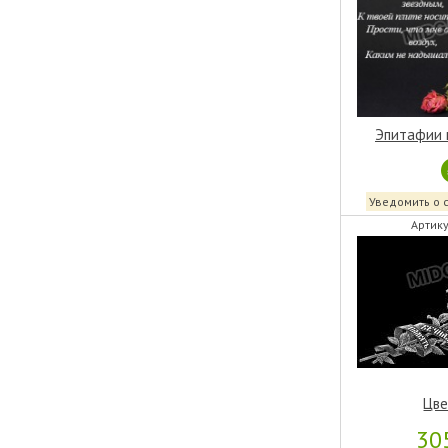
Эпитафии 
Уведомить о 
Артику
Цве
30