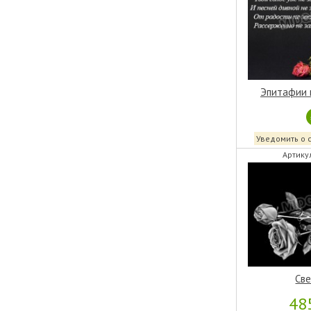
Эпитафии 
Уведомить о 
Артику
Све
48