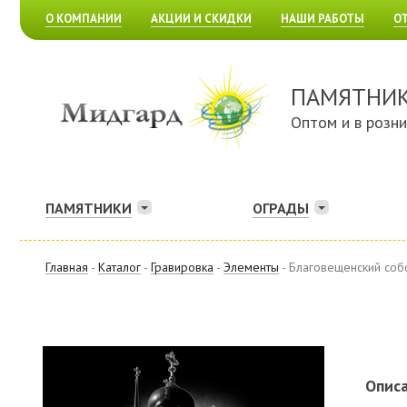
О КОМПАНИИ
АКЦИИ И СКИДКИ
НАШИ РАБОТЫ
О
ПАМЯТНИ
Оптом и в розн
ПАМЯТНИКИ
ОГРАДЫ
Главная
-
Каталог
-
Гравировка
-
Элементы
- Благовещенский соб
Описа