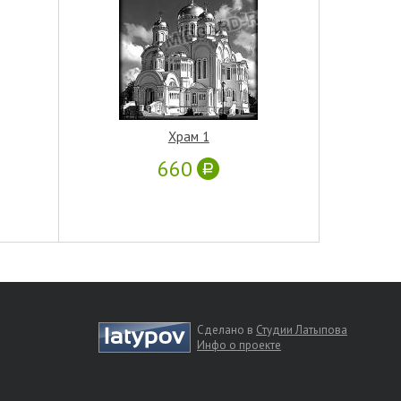
Храм 1
660
Сделано в
Студии Латыпова
Инфо о проекте