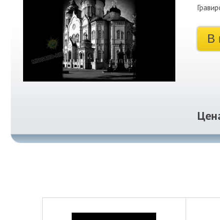
Гравир
В 
Цен