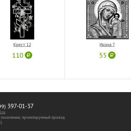
Крест 12
Икона 7
110
55
397-01-37
.ru
е поселение, проектируемый проезд
.1