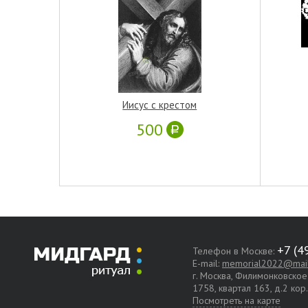
Иисус с крестом
500
Телефон в Москве:
E-mail:
memorial2022@mail
г. Москва, Филимонковско
1758, квартал 163, д.2 кор
Посмотреть на карте