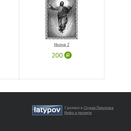
Икона 2
200
Сделано в
Студии Латыпова
Инфо о проекте