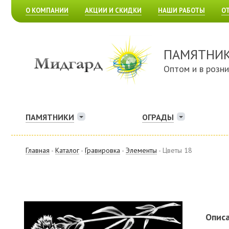
О КОМПАНИИ
АКЦИИ И СКИДКИ
НАШИ РАБОТЫ
О
ПАМЯТНИ
Оптом и в розн
ПАМЯТНИКИ
ОГРАДЫ
Главная
-
Каталог
-
Гравировка
-
Элементы
- Цветы 18
Описа