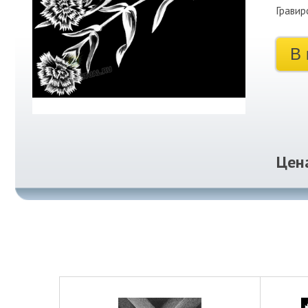
Гравир
В 
Цен