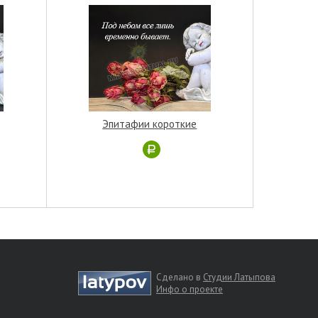
Эпитафии короткие
Сделано в
Студии Латыпова
Инфо о проекте