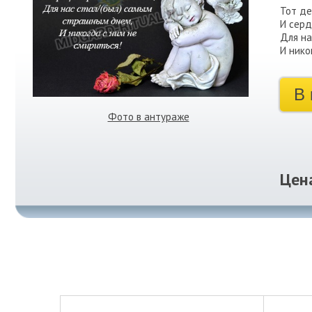
Тот де
И серд
Для на
И нико
В 
Фото в антураже
Цен