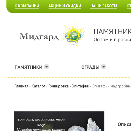
О КОМПАНИИ
АКЦИИ И СКИДКИ
НАШИ РАБОТЫ
О
ПАМЯТНИ
Оптом и в розн
ПАМЯТНИКИ
ОГРАДЫ
Главная
-
Каталог
-
Гравировка
-
Эпитафии
- Эпитафии надгробны
Описа