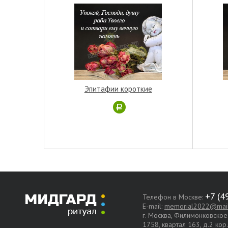
Эпитафии короткие
Телефон в Москве:
E-mail:
memorial2022@mail
г. Москва, Филимонковско
1758, квартал 163, д.2 кор