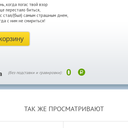
нь, когда погас твой взор
це перестало биться,
с стал/(был) самым страшным днем,
гда с ним не смириться!
корзину
0
а
(без подставки и гравировки):
ТАК ЖЕ ПРОСМАТРИВАЮТ