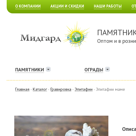
О КОМПАНИИ
АКЦИИ И СКИДКИ
НАШИ РАБОТЫ
О
ПАМЯТНИ
Оптом и в розн
ПАМЯТНИКИ
ОГРАДЫ
Главная
-
Каталог
-
Гравировка
-
Эпитафии
- Эпитафии маме
Описа