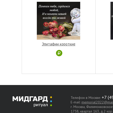
Эпитафии короткие
Телефон в Москве:
E-mail:
memorial2022@mail
г. Москва, Филимонковско
1758, квартал 163, д.2 кор