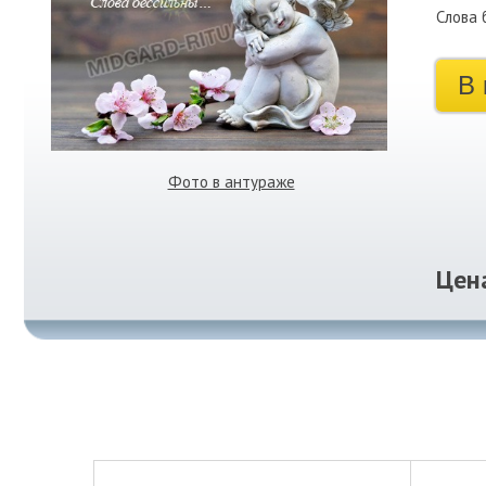
Слова 
В 
Фото в антураже
Цен