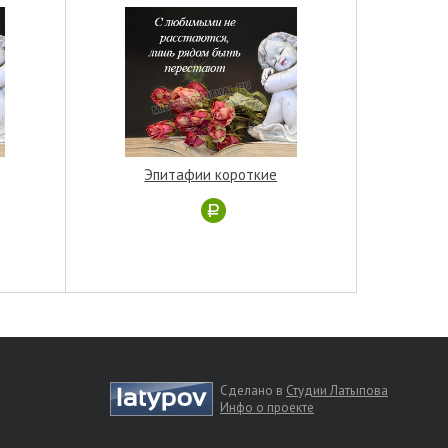
Эпитафии короткие
Сделано в
Студии Латыпова
Инфо о проекте