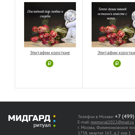
Эпитафии короткие
Эпитафии коротк
Телефон в Москве:
E-mail:
memorial2022@mail.ru
г. Москва, Филимонковское п
1758, квартал 163, д.2 кор.1