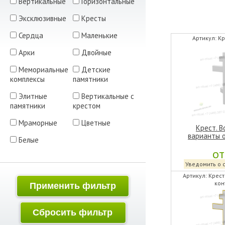
Вертикальные
Горизонтальные
Эксклюзивные
Кресты
Сердца
Маленькие
Артикул: Кр
Арки
Двойные
Мемориальные
Детские
комплексы
памятники
Элитные
Вертикальные с
памятники
крестом
Мраморные
Цветные
Крест. 
варианты 
Белые
от
Уведомить о 
Артикул: Крест
кон
Применить фильтр
Сбросить фильтр