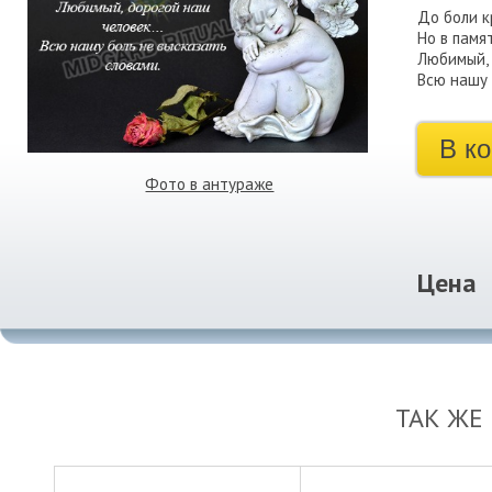
До боли к
Но в памя
Любимый,
Всю нашу 
В к
Фото в антураже
Цена
ТАК ЖЕ