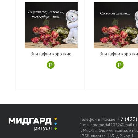
Эпитафии короткие
Эпитафии коротк
Телефон в Москве:
E-mail:
memorial2022@mail.ru
г. Москва, Филимонковское п
1758, квартал 163, д.2 кор.1