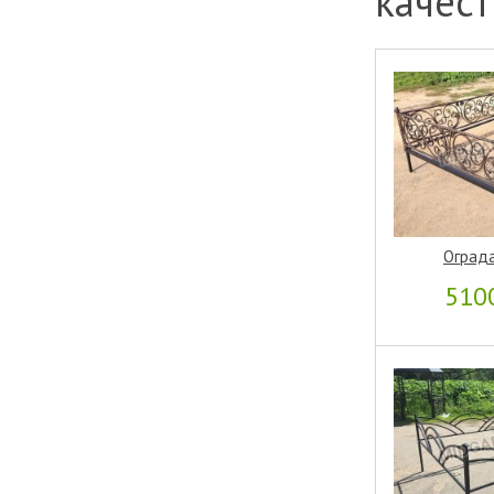
качест
Ограда
510