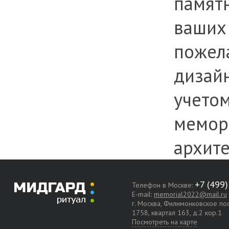
памятн
ваши
пожел
дизай
учетом
мемор
архите
Телефон в Москве:
E-mail:
memorial2022@mail.ru
г. Москва, Филимонковское п
1758, квартал 163, д.2 кор.1
Посмотреть на карте