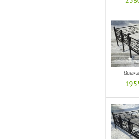
238
Ограда
195