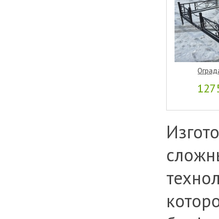
Оград
127
Изгото
сложн
технол
котор