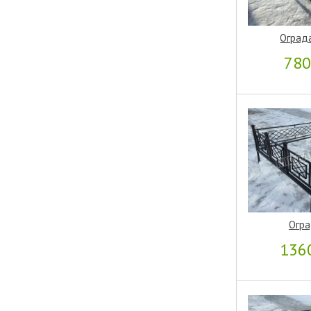
Оград
78
Огра
136