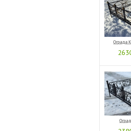
Ограда 
263
Оград