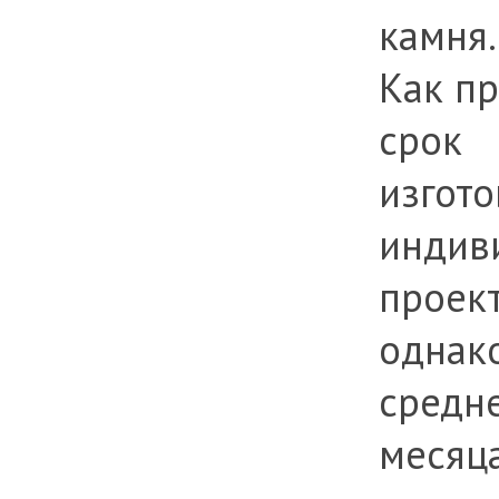
камня.
Как пр
срок
изгото
индив
проект
однак
средн
месяца