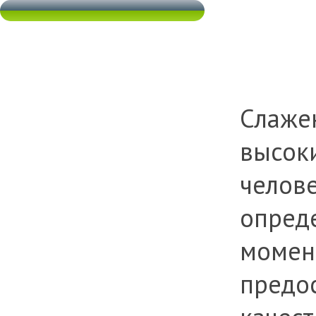
Слажен
высок
челове
опред
момен
предо