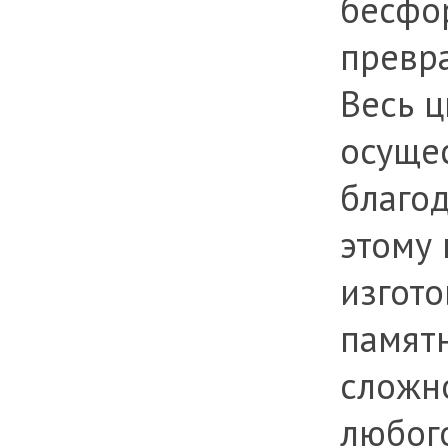
бесфо
превра
Весь ц
осуще
благо
этому
изгот
памят
сложн
любог