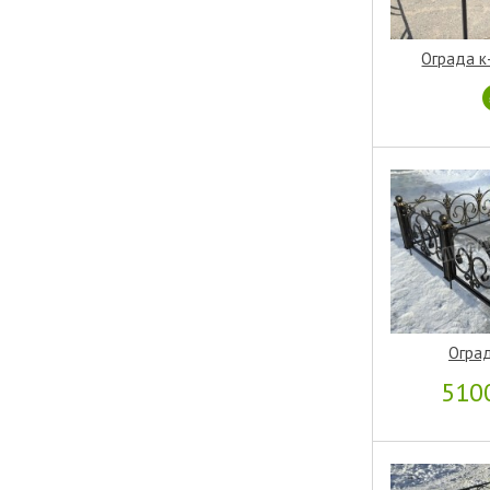
Ограда к
Огра
510