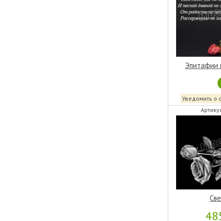
Эпитафии 
Уведомить о 
Артику
Све
48