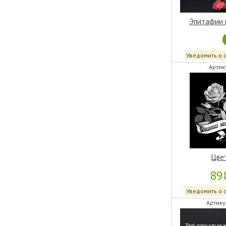
Эпитафии 
Уведомить о 
Артик
Цве
89
Уведомить о 
Артику