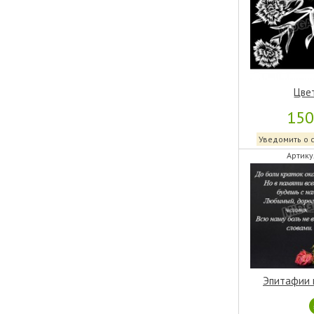
Цве
15
Уведомить о 
Артику
Эпитафии 