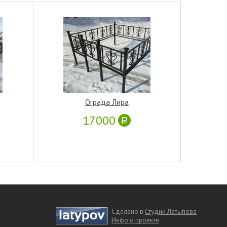
Ограда Лира
17000
Сделано в
Студии Латыпова
Инфо о проекте