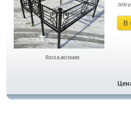
2600 р
В 
Фото в антураже
Цен