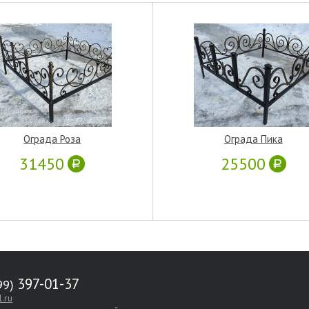
Ограда Роза
Ограда Пика
31450
25500
397-01-37
.ru