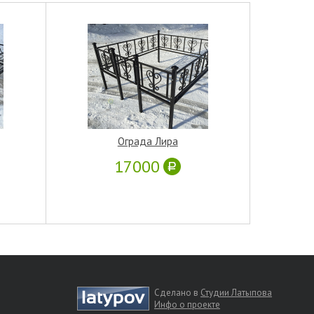
Ограда Лира
17000
Сделано в
Студии Латыпова
Инфо о проекте