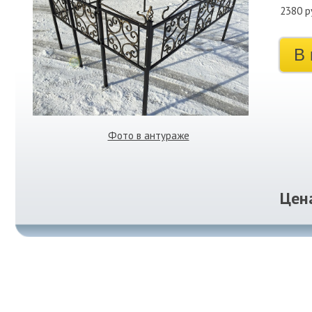
2380 р
В 
Фото в антураже
Цен