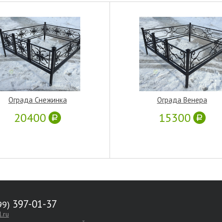
Ограда Снежинка
Ограда Венера
20400
15300
397-01-37
.ru