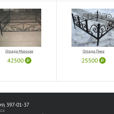
Ограда Морская
Ограда Пика
42500
25500
397-01-37
.ru