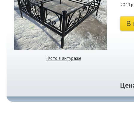
2040 р
В 
Фото в антураже
Цен