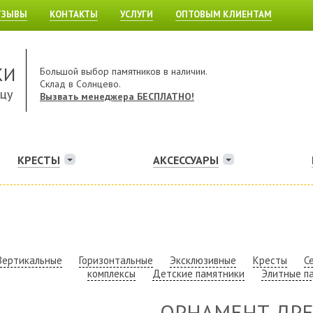
ТЗЫВЫ
КОНТАКТЫ
УСЛУГИ
ОПТОВЫМ КЛИЕНТАМ
КИ
Большой выбор памятников в наличии.
Склад в Солнцево.
ицу
Вызвать менеджера БЕСПЛАТНО!
КРЕСТЫ
АКСЕССУАРЫ
Вертикальные
Горизонтальные
Эксклюзивные
Кресты
С
комплексы
Детские памятники
Элитные п
ОРНАМЕНТ ДР