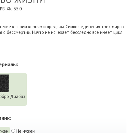
РВ-ХК-35.0
тение к своим корням и предкам. Символ единения трех миров.
 о бессмертии. Ничто не исчезает бесследно,все имеет цикл
ериалы:
ббро Диабаз
тник:
ужен
Не нужен