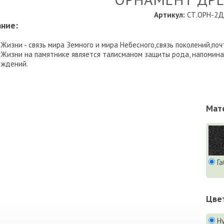
Артикул:
СТ.ОРН-2Д
ние:
Жизни - связь мира Земного и мира Небесного,связь поколений,поч
Жизни на памятнике является талисманом защиты рода, напоминая
ождений.
Мат
Га
Цве
Н