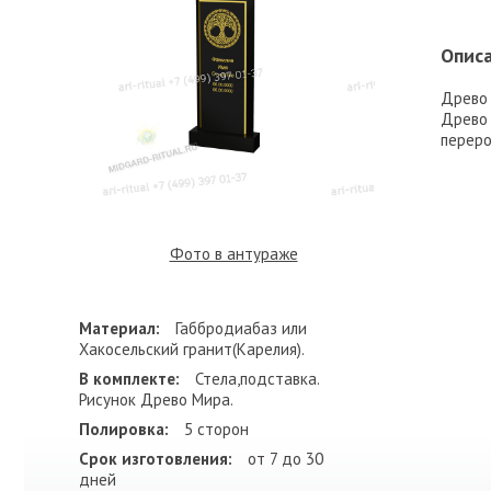
Описа
Древо 
Древо 
перер
Фото в антураже
Материал:
Габбродиабаз или
Хакосельский гранит(Карелия).
В комплекте:
Стела,подставка.
Рисунок Древо Мира.
Полировка:
5 сторон
Срок изготовления:
от 7 до 30
дней