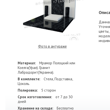
Описа
Данная
Уточня
цветы,
моделя
индиви
Фото в антураже
Материал:
Мрамор Полоцкий или
Коелга(Урал). Гранит
Лабрадорит(Украина).
В комплекте:
Стела, Подставка,
Цоколь.
Полировка:
5 сторон
Срок изготовления:
от 7 до 30
дней
Хранение на складе:
Бесплатно