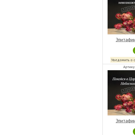
Эпитафии
Уведомить о 
Артику
Эпитафии