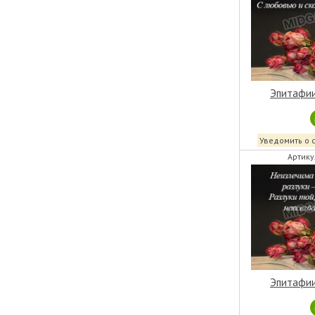
Эпитафии
Уведомить о 
Артику
Эпитафии