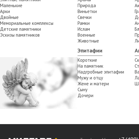
Маленькие
Природа
А
Арки
Виньетки
Г
Двойные
Свечки
Д
Мемориальные комплексы
Рамки
А
Детские памятники
Ислам
Б
Эскизы памятников
Военные
П
Животные
Л
Эпитафии
А
Короткие
С
На памятник
С
Надгробные эпитафии
В
Мужу и отцу
Л
Жене и матери
Ш
Сыну
а
Дочери