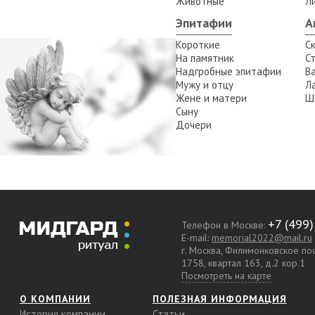
Животные
Л
Эпитафии
А
Короткие
С
На памятник
С
Надгробные эпитафии
В
Мужу и отцу
Л
Жене и матери
Ш
Сыну
а
Дочери
Телефон в Москве:
E-mail:
memorial2022@mail.ru
г. Москва, Филимонковское п
1758, квартал 163, д.2 кор.1
Посмотреть на карте
О КОМПАНИИ
ПОЛЕЗНАЯ ИНФОРМАЦИЯ
История компании
Статьи