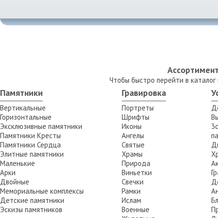
Ассортимент
Чтобы быстро перейти в каталог
Памятники
Гравировка
У
Вертикальные
Портреты
Д
Горизонтальные
Шрифты
В
Эксклюзивные памятники
Иконы
3
Памятники Кресты
Ангелы
п
Памятники Сердца
Святые
Д
Элитные памятники
Храмы
Х
Маленькие
Природа
А
Арки
Виньетки
Г
Двойные
Свечки
Д
Мемориальные комплексы
Рамки
А
Детские памятники
Ислам
Б
Эскизы памятников
Военные
П