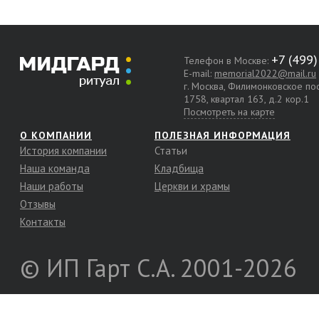
Телефон в Москве:
E-mail:
memorial2022@mail.ru
г. Москва, Филимонковское п
1758, квартал 163, д.2 кор.1
Посмотреть на карте
О КОМПАНИИ
ПОЛЕЗНАЯ ИНФОРМАЦИЯ
История компании
Статьи
Наша команда
Кладбища
Наши работы
Церкви и храмы
Отзывы
Контакты
© ИП Гарт С.А. 2001-2026