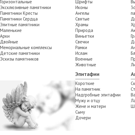
Горизонтальные
Шрифты
В
Эксклюзивные памятники
Иконы
3
Памятники Кресты
Ангелы
п
Памятники Сердца
Святые
Д
Элитные памятники
Храмы
Х
Маленькие
Природа
А
Арки
Виньетки
Г
Двойные
Свечки
Д
Мемориальные комплексы
Рамки
А
Детские памятники
Ислам
Б
Эскизы памятников
Военные
П
Животные
Л
Эпитафии
А
Короткие
С
На памятник
С
Надгробные эпитафии
В
Мужу и отцу
Л
Жене и матери
Ш
Сыну
а
Дочери