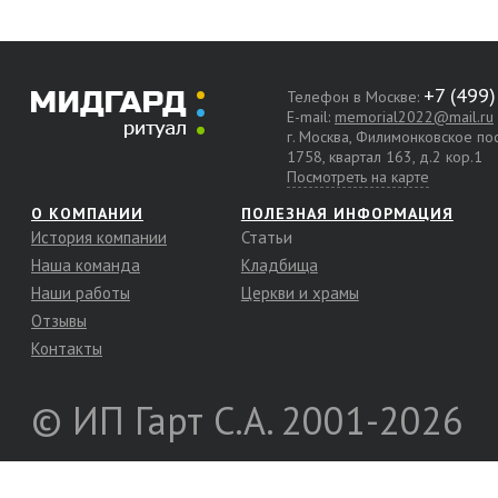
Телефон в Москве:
E-mail:
memorial2022@mail.ru
г. Москва, Филимонковское п
1758, квартал 163, д.2 кор.1
Посмотреть на карте
О КОМПАНИИ
ПОЛЕЗНАЯ ИНФОРМАЦИЯ
История компании
Статьи
Наша команда
Кладбища
Наши работы
Церкви и храмы
Отзывы
Контакты
© ИП Гарт С.А. 2001-2026