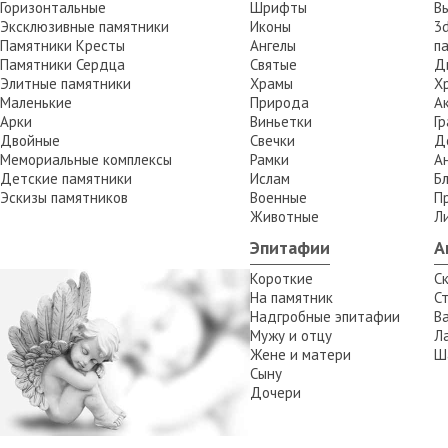
Горизонтальные
Шрифты
В
Эксклюзивные памятники
Иконы
3
Памятники Кресты
Ангелы
п
Памятники Сердца
Святые
Д
Элитные памятники
Храмы
Х
Маленькие
Природа
А
Арки
Виньетки
Г
Двойные
Свечки
Д
Мемориальные комплексы
Рамки
А
Детские памятники
Ислам
Б
Эскизы памятников
Военные
П
Животные
Л
Эпитафии
А
Короткие
С
На памятник
С
Надгробные эпитафии
В
Мужу и отцу
Л
Жене и матери
Ш
Сыну
а
Дочери