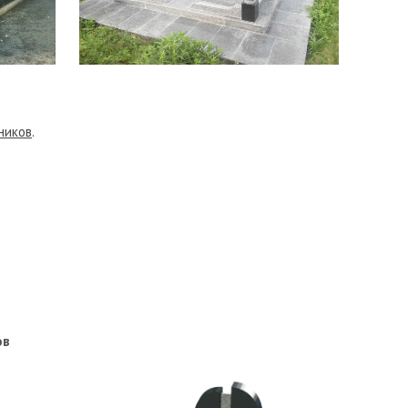
ников
.
ов