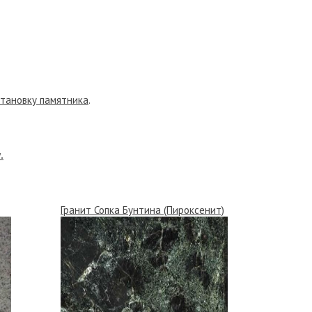
становку памятника
.
.
Гранит Сопка Бунтина (Пироксенит)