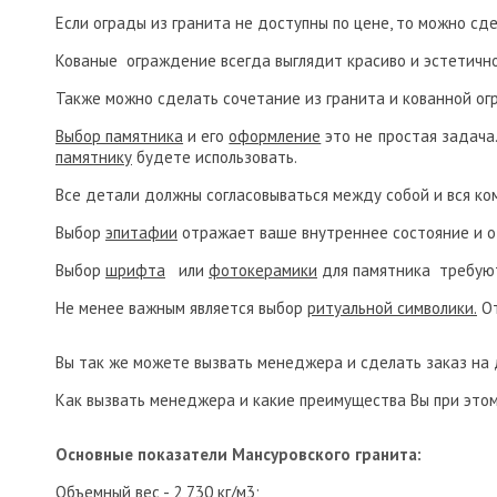
Если ограды из гранита не доступны по цене, то можно сд
Кованые ограждение всегда выглядит красиво и эстетичн
Также можно сделать сочетание из гранита и кованной ог
Выбор памятника
и его
оформление
это не простая задача.
памятнику
будете использовать.
Все детали должны согласовываться между собой и вся ко
Выбор
эпитафии
отражает ваше внутреннее состояние и 
Выбор
шрифта
или
фотокерамики
для памятника требуют
Не менее важным является выбор
ритуальной символики.
От
Вы так же можете вызвать менеджера и сделать заказ на 
Как вызвать менеджера и какие преимущества Вы при этом
Основные показатели Мансуровского гранита:
Объемный вес - 2 730 кг/м3;