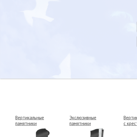
Вертикальные
Экслюзивные
Верти
памятники
памятники
с крес