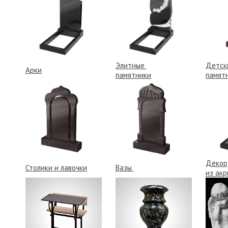
Элитные
Детс
Арки
памятники
памят
Декор
Столики и лавочки
Вазы
из акр