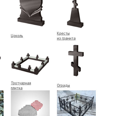
Кресты
Цоколь
из гранита
Тротуарная
Ограды
плитка