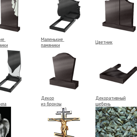
кие
Маленькие
Цветник
ники
памяники
Декор
Декоративный
ила
из бронзы
щебень