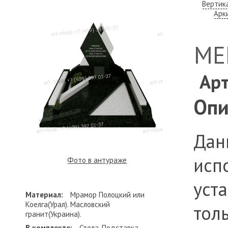
Вертик
Арк
МЕ
Арт
Опи
Дан
исп
Фото в антураже
уст
Материал:
Мрамор Полоцкий или
Коелга(Урал). Масловский
тол
гранит(Украина).
В комплекте:
Стела, Подставка,