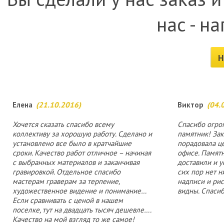
нас - н
Н
Елена
(21.10.2016)
Виктор
(04.
Хочется сказать спасибо всему
Спасибо огро
коллективу за хорошую работу. Сделано и
памятник! Зак
установлено все было в кратчайшие
порадовала ц
сроки. Качество работ отличное – начиная
офисе. Памятн
с выбранных материалов и заканчивая
доставили и у
гравировкой. Отдельное спасибо
сих пор нет н
мастерам граверам за терпение,
надписи и ри
художественное видение и понимание…
видны. Спасиб
Если сравнивать с ценой в нашем
поселке, тут на двадцать тысяч дешевле….
Качество на мой взгляд то же самое!