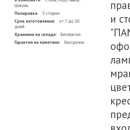
пра
Цоколь.
Полировка:
5 сторон
и с
Срок изготовления:
от 7 до 30
дней
"ПА
Хранение на складе:
Бесплатно
офо
Гарантия на памятник:
Бессрочно
лам
мра
цве
крес
пре
вхо