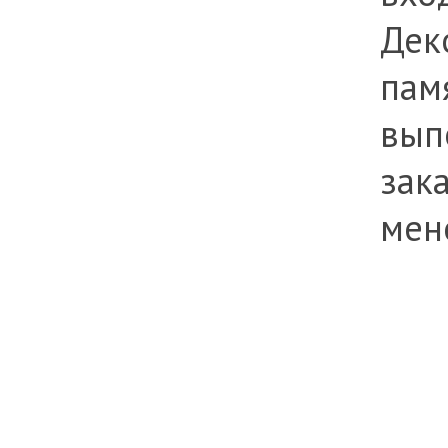
Дек
пам
вып
зака
мен