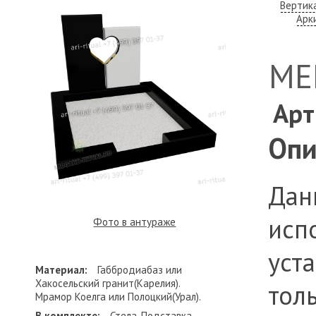
Вертик
Арк
МЕ
Арт
Опи
Дан
исп
Фото в антураже
уст
Материал:
Габбродиабаз или
Хакосельский гранит(Карелия).
тол
Мрамор Коелга или Полоцкий(Урал).
В комплекте:
Стела, Подставка,