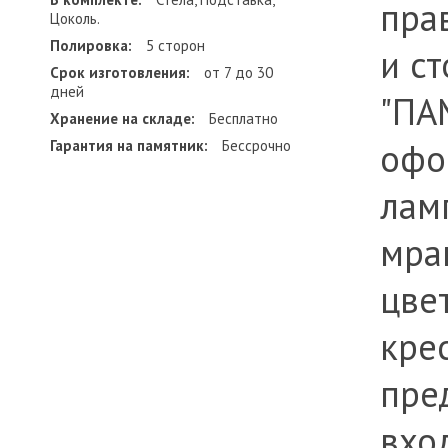
пра
Цоколь.
Полировка:
5 сторон
и с
Срок изготовления:
от 7 до 30
дней
"ПА
Хранение на складе:
Бесплатно
офо
Гарантия на памятник:
Бессрочно
лам
мра
цве
крес
пре
вхо