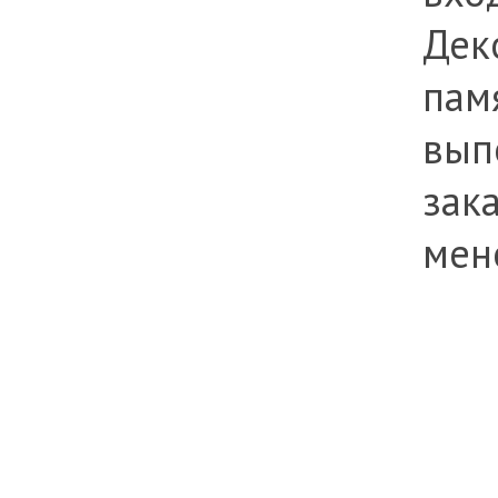
Дек
пам
вып
зака
мен