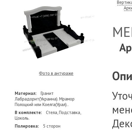
Вертик
Арк
МЕ
Ар
Опи
Фото в антураже
Уто
Материал:
Гранит
Лабрадорит(Украина). Мрамор
Полоцкий или Коелга(Урал)..
мен
В комплекте:
Стела, Подставка,
Цоколь.
Дек
Полировка:
5 сторон