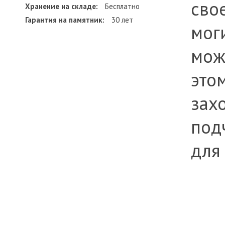
сво
Хранение на складе:
Бесплатно
Гарантия на памятник:
30 лет
мог
мож
это
зах
под
для