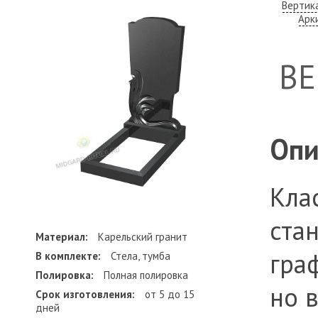
Вертик
Арк
В
Опи
Кла
ста
Материал:
Карельский гранит
гра
В комплекте:
Стела, тумба
Полировка:
Полная полировка
но 
Срок изготовления:
от 5 до 15
дней