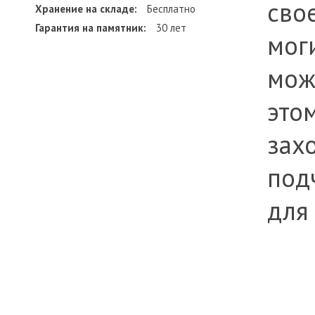
сво
Хранение на складе:
Бесплатно
Гарантия на памятник:
30 лет
мог
мож
это
зах
под
для