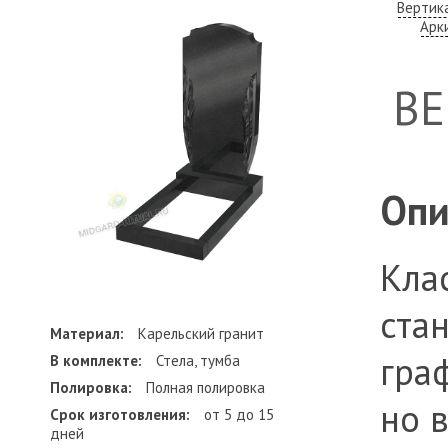
Вертик
Арк
В
Опи
Кла
ста
Материал:
Карельский гранит
гра
В комплекте:
Стела, тумба
Полировка:
Полная полировка
но 
Срок изготовления:
от 5 до 15
дней