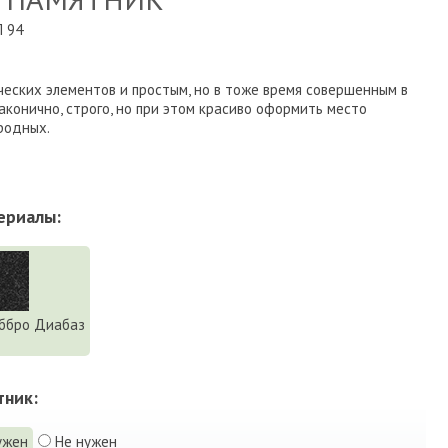
 94
еских элементов и простым, но в тоже время совершенным в
конично, строго, но при этом красиво оформить место
родных.
ериалы:
ббро Диабаз
тник:
ужен
Не нужен