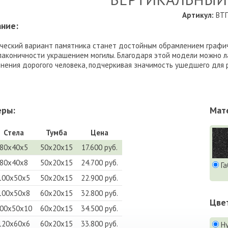
Артикул:
ВТП
ние:
ческий вариант памятника станет достойным обрамлением графич
лаконичности украшением могилы. Благодаря этой модели можно ла
нения дорогого человека, подчеркивая значимость ушедшего для 
еры:
Мат
Стела
Тумба
Цена
80х40х5
50х20х15
17.600 руб.
80х40х8
50х20х15
24.700 руб.
Га
100х50х5
50х20х15
22.900 руб.
100х50х8
60х20х15
32.800 руб.
Цве
00х50х10
60х20х15
34.500 руб.
120х60х6
60х20х15
33.800 руб.
Н