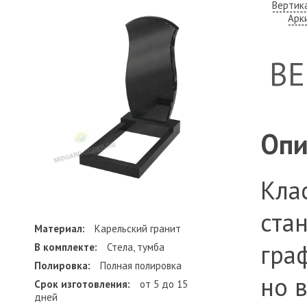
Вертик
Арк
В
Опи
Кла
ста
Материал:
Карельский гранит
гра
В комплекте:
Стела, тумба
Полировка:
Полная полировка
но 
Срок изготовления:
от 5 до 15
дней