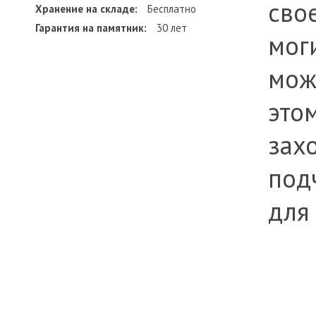
сво
Хранение на складе:
Бесплатно
Гарантия на памятник:
30 лет
мог
мож
это
зах
под
для