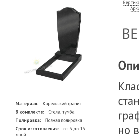
Вертик
Арк
В
Опи
Кла
ста
Материал:
Карельский гранит
гра
В комплекте:
Стела, тумба
Полировка:
Полная полировка
но 
Срок изготовления:
от 5 до 15
дней