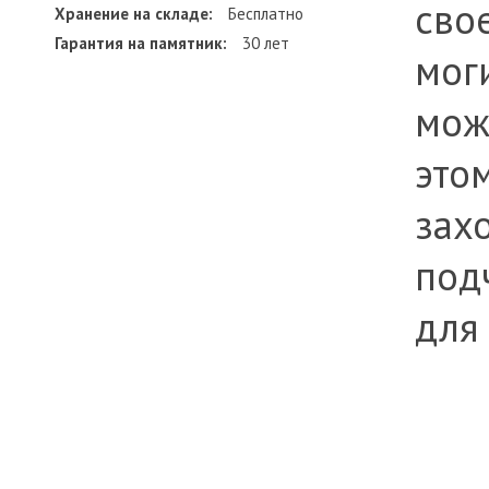
сво
Хранение на складе:
Бесплатно
Гарантия на памятник:
30 лет
мог
мож
это
зах
под
для