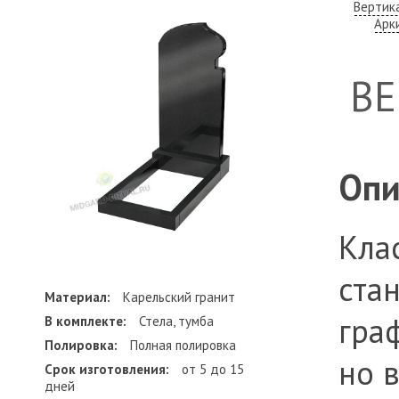
Вертик
Арк
В
Опи
Кла
ста
Материал:
Карельский гранит
гра
В комплекте:
Стела, тумба
Полировка:
Полная полировка
но 
Срок изготовления:
от 5 до 15
дней