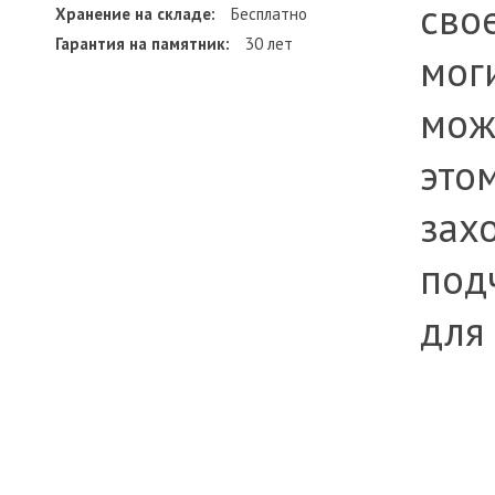
сво
Хранение на складе:
Бесплатно
Гарантия на памятник:
30 лет
мог
мож
это
зах
под
для