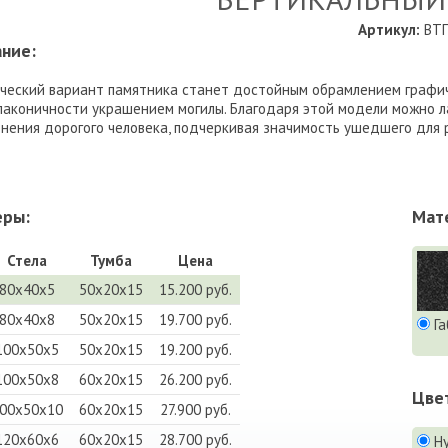
Артикул:
ВТП
ние:
ческий вариант памятника станет достойным обрамлением графич
лаконичности украшением могилы. Благодаря этой модели можно ла
нения дорогого человека, подчеркивая значимость ушедшего для 
еры:
Мат
Стела
Тумба
Цена
80х40х5
50х20х15
15.200 руб.
80х40х8
50х20х15
19.700 руб.
Га
100х50х5
50х20х15
19.200 руб.
100х50х8
60х20х15
26.200 руб.
Цве
00х50х10
60х20х15
27.900 руб.
120х60х6
60х20х15
28.700 руб.
Н