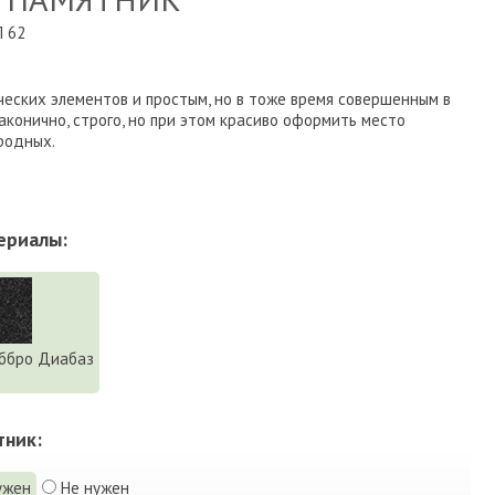
 62
еских элементов и простым, но в тоже время совершенным в
конично, строго, но при этом красиво оформить место
родных.
ериалы:
ббро Диабаз
тник:
ужен
Не нужен