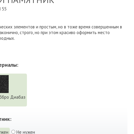
 55
еских элементов и простым, но в тоже время совершенным в
конично, строго, но при этом красиво оформить место
родных.
ериалы:
ббро Диабаз
тник:
ужен
Не нужен