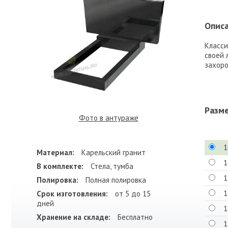
Описа
Класси
своей 
захоро
Разм
Фото в антураже
1
Материал:
Карельский гранит
1
В комплекте:
Стела, тумба
1
Полировка:
Полная полировка
1
Срок изготовления:
от 5 до 15
дней
1
Хранение на складе:
Бесплатно
1