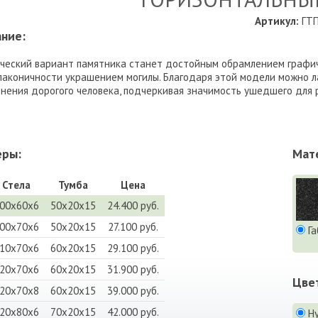
Артикул:
ГТП
ние:
ческий вариант памятника станет достойным обрамлением графич
лаконичности украшением могилы. Благодаря этой модели можно ла
нения дорогого человека, подчеркивая значимость ушедшего для 
еры:
Мат
Стела
Тумба
Цена
00х60х6
50х20х15
24.400 руб.
00х70х6
50х20х15
27.100 руб.
Га
10х70х6
60х20х15
29.100 руб.
20х70х6
60х20х15
31.900 руб.
Цве
20х70х8
60х20х15
39.000 руб.
20х80х6
70х20х15
42.000 руб.
Н