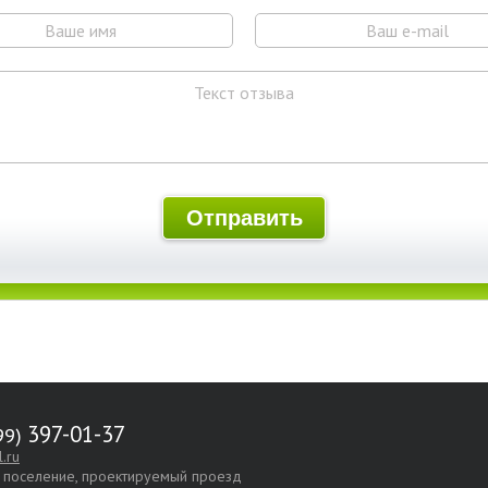
397-01-37
.ru
е поселение, проектируемый проезд