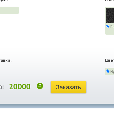
Га
авки:
Цве
Н
20000
а:
Заказать