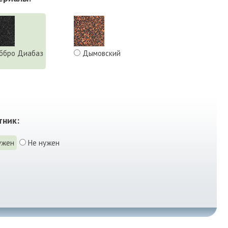
ббро Диабаз
Дымовский
тник:
ужен
Не нужен