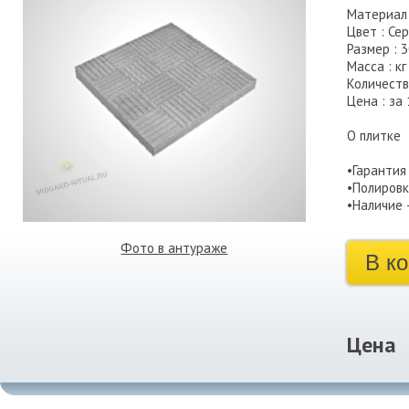
Материал 
Цвет : Се
Размер : 3
Масса : кг
Количество
Цена : за
О плитке
•Гарантия
•Полировк
•Наличие 
Фото в антураже
В к
Цена