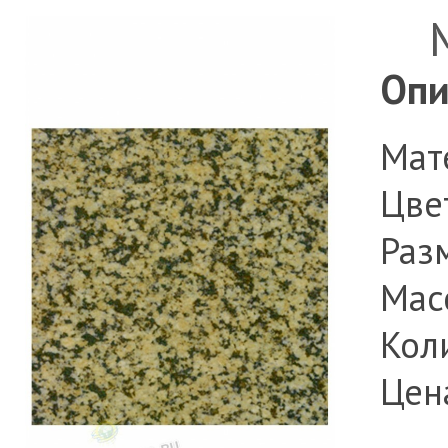
Опи
Мат
Цве
Разм
Масс
Коли
Цен