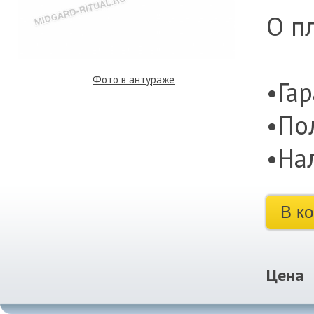
О п
Фото в антураже
•Гар
•По
•На
В к
Цена