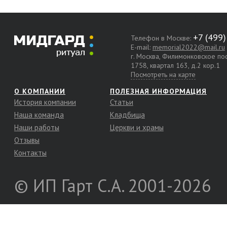
Телефон в Москве:
E-mail:
memorial2022@mail.ru
г. Москва, Филимонковское п
1758, квартал 163, д.2 кор.1
Посмотреть на карте
О КОМПАНИИ
ПОЛЕЗНАЯ ИНФОРМАЦИЯ
История компании
Статьи
Наша команда
Кладбища
Наши работы
Церкви и храмы
Отзывы
Контакты
© ИП Гарт С.А. 2001-2026