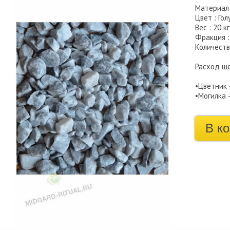
Материал 
Цвет : Гол
Вес : 20 кг
Фракция :
Количеств
Расход щ
•Цветник 
•Могилка 
В к