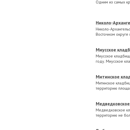
Одним из самых к
Николо-Арханг
Николо-Архангельс
Восточном округе 
Миусское клад
Миусское кладбище
году. Миусское кл
Митинское кла
Митинское кладби
территорию площа
Медведковское
Медведковское кл
территорию не бол