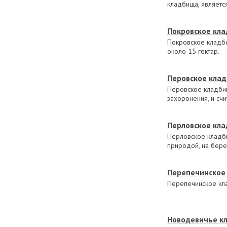
кладбища, являетс
Покровское кл
Покровское кладб
около 15 гектар.
Перовское кла
Перовское кладбищ
захоронения, и сч
Перловское кл
Перловское кладб
природой, на бере
Перепечинское
Перепечинское кл
Новодевичье к