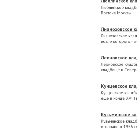
Люблинское кл
Люблинское кладби
Востоке Москвы.
Лианозовское 
Лианозовское клад
возле которого на
Леоновское кл
Леоновское кладби
кладбище в Север
Кунцевское кл
Кунцевское кладб
еще в конце XVIII 
Кузьминское к
Кузьминское кладб
основано в 1956 г