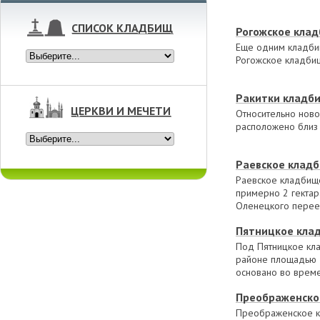
СПИСОК КЛАДБИЩ
Рогожское кла
Еще одним кладби
Рогожское кладби
Ракитки кладб
ЦЕРКВИ И МЕЧЕТИ
Относительно ново
расположено близ 
Раевское клад
Раевское кладбище
примерно 2 гектар
Оленецкого перее
Пятницкое кла
Под Пятницкое кл
районе площадью 1
основано во време
открыт погост для
Преображенско
Преображенское кл